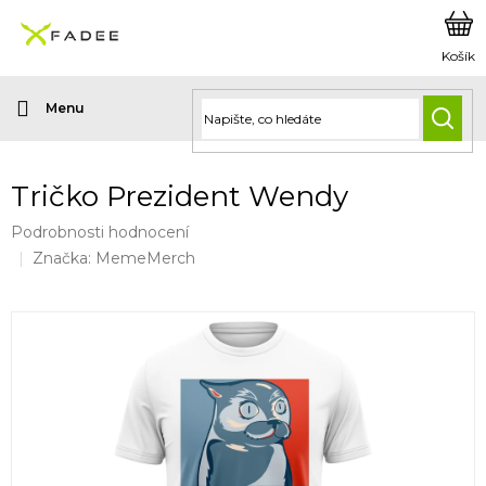
Přejít
na
obsah
HLED
Tričko Prezident Wendy
Průměrné
Podrobnosti hodnocení
hodnocení
Značka:
MemeMerch
produktu
je
0,0
z
5
hvězdiček.