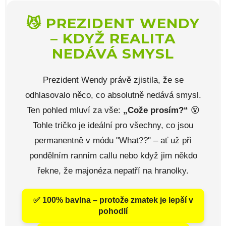
😼 PREZIDENT WENDY
– KDYŽ REALITA
NEDÁVÁ SMYSL
Prezident Wendy právě zjistila, že se
odhlasovalo něco, co absolutně nedává smysl.
Ten pohled mluví za vše:
„Cože prosím?“
😵
Tohle tričko je ideální pro všechny, co jsou
permanentně v módu "What??" – ať už při
pondělním ranním callu nebo když jim někdo
řekne, že majonéza nepatří na hranolky.
✅ 100% bavlna – protože zmatek je lepší v
pohodlí