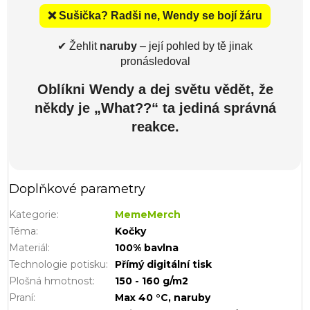
❌ Sušička? Radši ne, Wendy se bojí žáru
✔ Žehlit
naruby
– její pohled by tě jinak
pronásledoval
Oblíkni Wendy a dej světu vědět, že
někdy je „What??“ ta jediná správná
reakce.
Doplňkové parametry
Kategorie
:
MemeMerch
Téma
:
Kočky
Materiál
:
100% bavlna
Technologie potisku
:
Přímý digitální tisk
Plošná hmotnost
:
150 - 160 g/m2
Praní
:
Max 40 °C, naruby