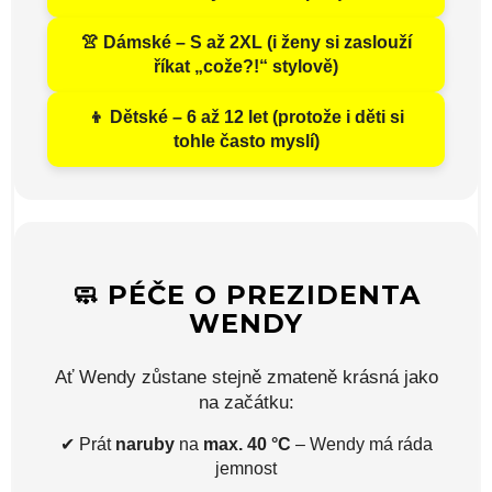
👚 Dámské – S až 2XL (i ženy si zaslouží
říkat „cože?!“ stylově)
👦 Dětské – 6 až 12 let (protože i děti si
tohle často myslí)
🧼 PÉČE O PREZIDENTA
WENDY
Ať Wendy zůstane stejně zmateně krásná jako
na začátku:
✔ Prát
naruby
na
max. 40 °C
– Wendy má ráda
jemnost