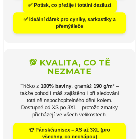
✅ Potisk, co přežije i totální deziluzi
✅ Ideální dárek pro cyniky, sarkastiky a
přemýšleče
💯 KVALITA, CO TĚ
NEZMATE
Tričko z
100% bavlny
, gramáž
190 g/m²
–
takže pohodlí máš zajištěno i při sledování
totálně nepochopitelného dění kolem.
Dostupné od XS po 3XL – protože zmatky
přicházejí ve všech velikostech.
👕 Pánské/unisex – XS až 3XL (pro
všechny, co nechápou)